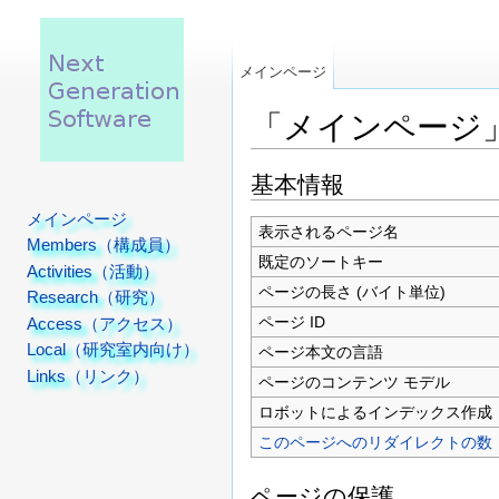
メインページ
「メインページ
移動先:
案内
、
検索
基本情報
メインページ
表示されるページ名
Members（構成員）
既定のソートキー
Activities（活動）
ページの長さ (バイト単位)
Research（研究）
ページ ID
Access（アクセス）
Local（研究室内向け）
ページ本文の言語
Links（リンク）
ページのコンテンツ モデル
ロボットによるインデックス作成
このページへのリダイレクトの数
ページの保護