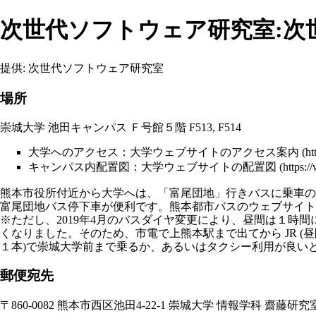
次世代ソフトウェア研究室:次
提供: 次世代ソフトウェア研究室
場所
崇城大学 池田キャンパス Ｆ号館５階 F513, F514
大学へのアクセス：
大学ウェブサイトのアクセス案内
キャンパス内配置図：
大学ウェブサイトの配置図
熊本市役所付近から大学へは、「富尾団地」行きバスに乗車の
富尾団地バス停下車が便利です。
熊本都市バスのウェブサイト
※ただし、2019年4月のバスダイヤ変更により、昼間は１時間
くなりました。そのため、市電で上熊本駅まで出てから JR (昼
１本)で崇城大学前まで乗るか、あるいはタクシー利用が良い
郵便宛先
〒860-0082 熊本市西区池田4-22-1 崇城大学 情報学科 齋藤研究