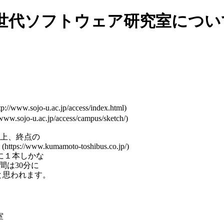
世代ソフトウェア研究室につい
上、終点の
に１本しかな
間は30分に
と思われます。
室